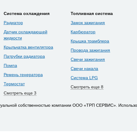
Система охлаждения
Топливная система
Радиатор
Замок зажигания
Датчик охлаждающей
Карбюратор
жидкости
Крышка трамблера
Крыльчатка вентилятора
Провода зажигания
Патрубки радиатора
Свечи зажигания
Помпа
Свечи накала
Ремень генератора
Система LPG
Термостат
Смотреть еще 8
Смотреть еще 3
ктуальной собственностью компании ООО «ТРП СЕРВИС». Использо