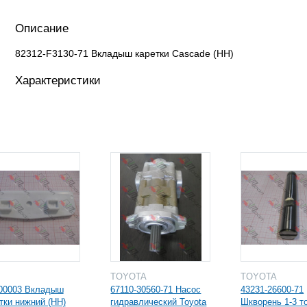
Описание
82312-F3130-71 Вкладыш каретки Cascade (HH)
Характеристики
I
TOYOTA
TOYOTA
00003 Вкладыш
67110-30560-71 Насос
43231-26600-71
тки нижний (HH)
гидравлический Toyota
Шкворень 1-3 то