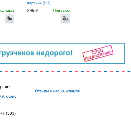
верхний (HH)
895
од заказ
Под заказ
рске
Отзывы о нас на Флампе
 79, офис
 +7 (383)