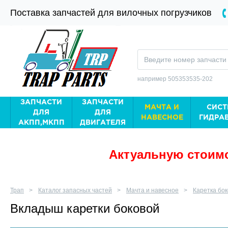
Поставка запчастей для вилочных погрузчиков
например 505353535-202
ЗАПЧАСТИ
ЗАПЧАСТИ
МАЧТА И
СИСТ
ДЛЯ
ДЛЯ
НАВЕСНОЕ
ГИДРА
АКПП,МКПП
ДВИГАТЕЛЯ
Актуальную стоимо
Трап
Каталог запасных частей
Мачта и навесное
Каретка бо
Вкладыш каретки боковой