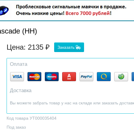
scade (HH)
Цена:
2135
Заказать
Оплата
Доставка
Вы можете забрать товар у нас на складе или заказать достав
Код товара УТ000035404
Под заказ