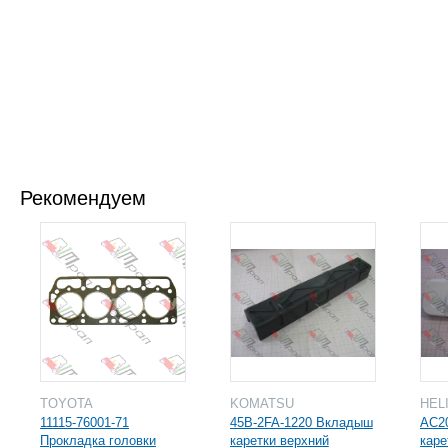
Рекомендуем
TOYOTA
KOMATSU
HEL
11115-76001-71
45B-2FA-1220 Вкладыш
AC2
Прокладка головки
каретки верхний
каре