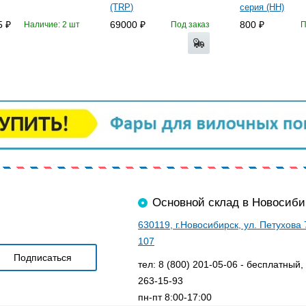
(TRP)
серия (HH)
5
69000
800
Наличие: 2 шт
Под заказ
П
Основной склад в Новосиби
630119, г.Новосибирск, ул. Петухова
107
тел: 8 (800) 201-05-06 - бесплатный,
263-15-93
пн-пт 8:00-17:00