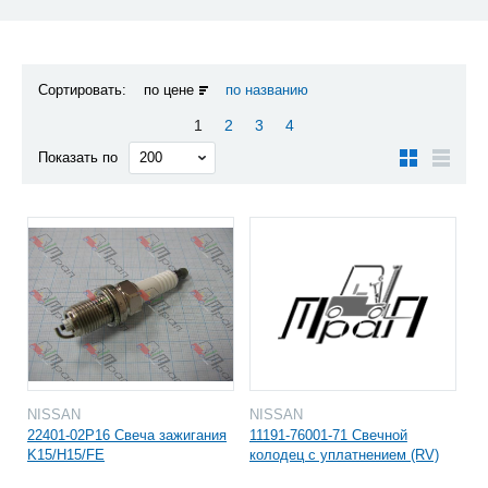
Сортировать:
по цене
по названию
1
2
3
4
Показать по
NISSAN
NISSAN
22401-02P16 Свеча зажигания
11191-76001-71 Свечной
K15/H15/FE
колодец с уплатнением (RV)