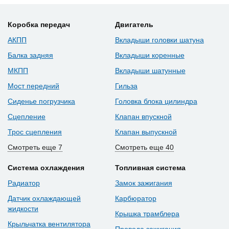
Коробка передач
Двигатель
АКПП
Вкладыши головки шатуна
Балка задняя
Вкладыши коренные
МКПП
Вкладыши шатунные
Мост передний
Гильза
Сиденье погрузчика
Головка блока цилиндра
Сцепление
Клапан впускной
Трос сцепления
Клапан выпускной
Смотреть еще 7
Смотреть еще 40
Система охлаждения
Топливная система
Радиатор
Замок зажигания
Датчик охлаждающей
Карбюратор
жидкости
Крышка трамблера
Крыльчатка вентилятора
Провода зажигания