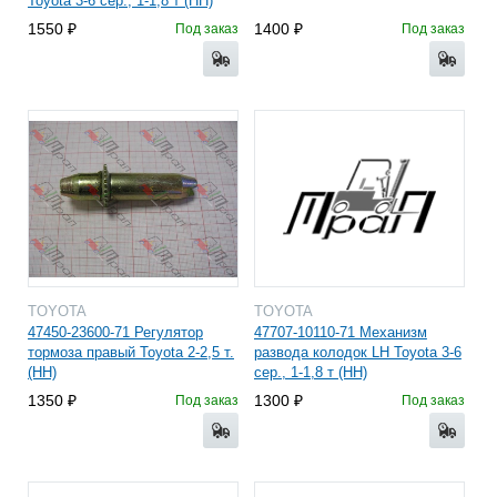
Toyota 3-6 сер., 1-1,8 т (HH)
1550
1400
Под заказ
Под заказ
TOYOTA
TOYOTA
47450-23600-71 Регулятор
47707-10110-71 Механизм
тормоза правый Toyota 2-2,5 т.
развода колодок LH Toyota 3-6
(HH)
сер., 1-1,8 т (HH)
1350
1300
Под заказ
Под заказ