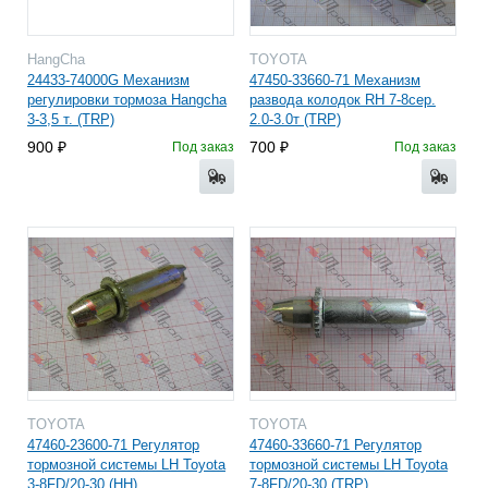
HangCha
TOYOTA
24433-74000G Механизм
47450-33660-71 Механизм
регулировки тормоза Hangcha
развода колодок RH 7-8сер.
3-3,5 т. (TRP)
2.0-3.0т (TRP)
900
700
Под заказ
Под заказ
TOYOTA
TOYOTA
47460-23600-71 Регулятор
47460-33660-71 Регулятор
тормозной системы LH Toyota
тормозной системы LH Toyota
3-8FD/20-30 (HH)
7-8FD/20-30 (TRP)