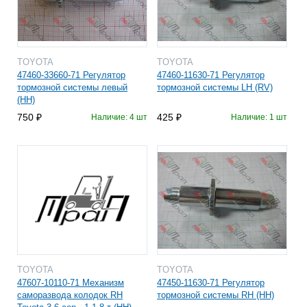
TOYOTA
TOYOTA
47460-33660-71 Регулятор
47460-11630-71 Регулятор
тормозной системы левый
тормозной системы LH (RV)
(HH)
750
425
Наличие: 4 шт
Наличие: 1 шт
TOYOTA
TOYOTA
47607-10110-71 Механизм
47450-11630-71 Регулятор
саморазвода колодок RH
тормозной системы RH (HH)