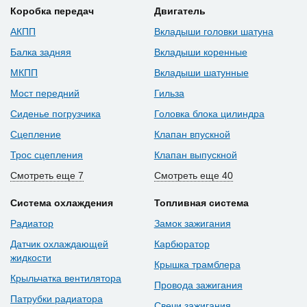
Коробка передач
Двигатель
АКПП
Вкладыши головки шатуна
Балка задняя
Вкладыши коренные
МКПП
Вкладыши шатунные
Мост передний
Гильза
Сиденье погрузчика
Головка блока цилиндра
Сцепление
Клапан впускной
Трос сцепления
Клапан выпускной
Смотреть еще 7
Смотреть еще 40
Система охлаждения
Топливная система
Радиатор
Замок зажигания
Датчик охлаждающей
Карбюратор
жидкости
Крышка трамблера
Крыльчатка вентилятора
Провода зажигания
Патрубки радиатора
Свечи зажигания