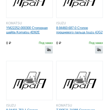
KOMATSU
ISUZU
YM22252-000300 Стопорная
8-94460-687-0 Стопор
шайба Komatsu 4D92E
поршневого пальца Isuzu 4JG2
0
0
Под заказ
Под заказ
ISUZU
KOMATSU