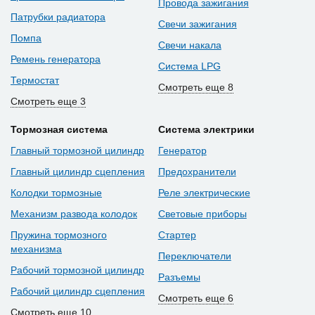
Провода зажигания
Патрубки радиатора
Свечи зажигания
Помпа
Свечи накала
Ремень генератора
Система LPG
Термостат
Смотреть еще 8
Смотреть еще 3
Тормозная система
Система электрики
Главный тормозной цилиндр
Генератор
Главный цилиндр сцепления
Предохранители
Колодки тормозные
Реле электрические
Механизм развода колодок
Световые приборы
Пружина тормозного
Стартер
механизма
Переключатели
Рабочий тормозной цилиндр
Разъемы
Рабочий цилиндр сцепления
Смотреть еще 6
Смотреть еще 10