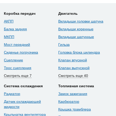
Коробка передач
Двигатель
АКПП
Вкладыши головки шатуна
Балка задняя
Вкладыши коренные
МКПП
Вкладыши шатунные
Мост передний
Гильза
Сиденье погрузчика
Головка блока цилиндра
Сцепление
Клапан впускной
Трос сцепления
Клапан выпускной
Смотреть еще 7
Смотреть еще 40
Система охлаждения
Топливная система
Радиатор
Замок зажигания
Датчик охлаждающей
Карбюратор
жидкости
Крышка трамблера
Крыльчатка вентилятора