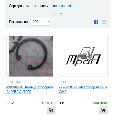
Сортировать:
по цене
по названию
1
2
Показать по
XINCHAI
TCM
490B-04013 Кольцо стопорное
Z-5-09587-001-0 Стопор пальца
A490BPG (TRP)
C240
35
0
Под заказ
Под заказ