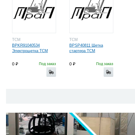
TCM
TCM
BPKR91040534
BPSP40811 Щетка
Электрощетка TCM
стартера TCM
0
0
Под заказ
Под заказ