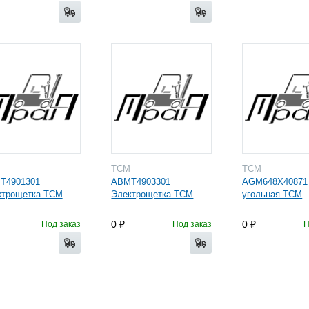
M
TCM
TCM
T4901301
ABMT4903301
AGM648X40871
ктрощетка TCM
Электрощетка TCM
угольная TCM
0
0
Под заказ
Под заказ
П