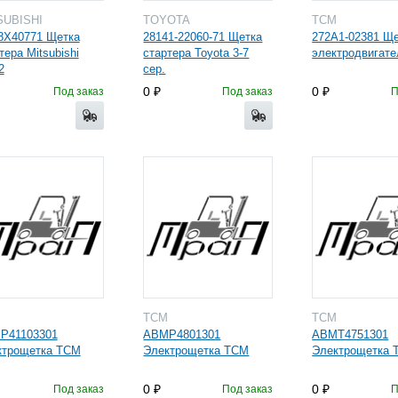
SUBISHI
TOYOTA
TCM
8X40771 Щетка
28141-22060-71 Щетка
272A1-02381 Щ
тера Mitsubishi
стартера Toyota 3-7
электродвигат
2
сер.
0
0
Под заказ
Под заказ
П
M
TCM
TCM
P41103301
ABMP4801301
ABMT4751301
ктрощетка TCM
Электрощетка TCM
Электрощетка 
0
0
Под заказ
Под заказ
П