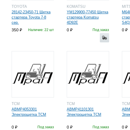
TOYOTA
KOMATSU
MIT
28142-23450-71 Щетка
YM129900-77450 Щетка
M64
стартера Toyota 7-8
стартера Komatsu
стар
сер.
4D92E
S4Q
350
0
0
Наличие: 22 шт
Под заказ
TCM
TCM
TC
ABMP4053301
ABMP41101301
ABM
Электрощетка TCM
Электрощетка TCM
Эле
0
0
0
Под заказ
Под заказ