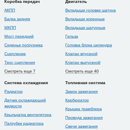
Коробка передач
Двигатель
АКПП
Вкладыши головки шатуна
Балка задняя
Вкладыши коренные
МКПП
Вкладыши шатунные
Мост передний
Гильза
Сиденье погрузчика
Головка блока цилиндра
Сцепление
Клапан впускной
Трос сцепления
Клапан выпускной
Смотреть еще 7
Смотреть еще 40
Система охлаждения
Топливная система
Радиатор
Замок зажигания
Датчик охлаждающей
Карбюратор
жидкости
Крышка трамблера
Крыльчатка вентилятора
Провода зажигания
Патрубки радиатора
Свечи зажигания