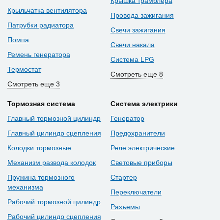
Крышка трамблера
Крыльчатка вентилятора
Провода зажигания
Патрубки радиатора
Свечи зажигания
Помпа
Свечи накала
Ремень генератора
Система LPG
Термостат
Смотреть еще 8
Смотреть еще 3
Тормозная система
Система электрики
Главный тормозной цилиндр
Генератор
Главный цилиндр сцепления
Предохранители
Колодки тормозные
Реле электрические
Механизм развода колодок
Световые приборы
Пружина тормозного
Стартер
механизма
Переключатели
Рабочий тормозной цилиндр
Разъемы
Рабочий цилиндр сцепления