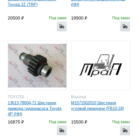
Toyota 2Z (TRP)
(HH)
20500
18900
Под заказ
Под заказ
TOYOTA
Maximal
13613-78004-71 Шестерня
M1571502010 Шестерня
привода гидронасоса Toyota
угловой передачи (FB10-18)
4P (HH)
16875
15500
Под заказ
Под заказ