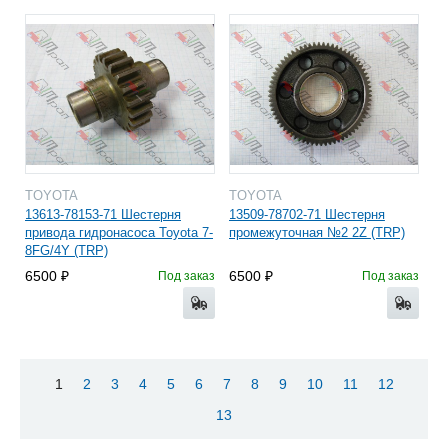
TOYOTA
TOYOTA
13613-78153-71 Шестерня
13509-78702-71 Шестерня
привода гидронасоса Toyota 7-
промежуточная №2 2Z (TRP)
8FG/4Y (TRP)
6500
6500
Под заказ
Под заказ
1
2
3
4
5
6
7
8
9
10
11
12
13