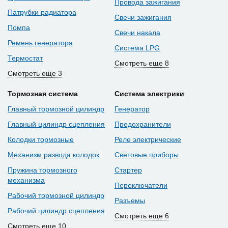
Провода зажигания
Патрубки радиатора
Свечи зажигания
Помпа
Свечи накала
Ремень генератора
Система LPG
Термостат
Смотреть еще 8
Смотреть еще 3
Тормозная система
Система электрики
Главный тормозной цилиндр
Генератор
Главный цилиндр сцепления
Предохранители
Колодки тормозные
Реле электрические
Механизм развода колодок
Световые приборы
Пружина тормозного
Стартер
механизма
Переключатели
Рабочий тормозной цилиндр
Разъемы
Рабочий цилиндр сцепления
Смотреть еще 6
Смотреть еще 10