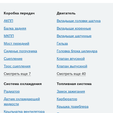
Коробка передач
Двигатель
АКПП
Вкладыши головки шатуна
Балка задняя
Вкладыши коренные
МКПП
Вкладыши шатунные
Мост передний
Гильза
Сиденье погрузчика
Головка блока цилиндра
Сцепление
Клапан впускной
Трос сцепления
Клапан выпускной
Смотреть еще 7
Смотреть еще 40
Система охлаждения
Топливная система
Радиатор
Замок зажигания
Датчик охлаждающей
Карбюратор
жидкости
Крышка трамблера
Крыльчатка вентилятора